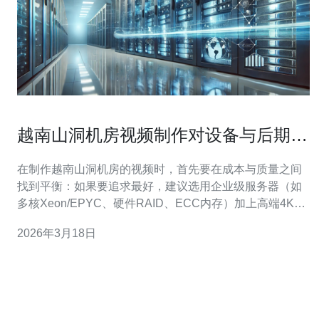
越南山洞机房视频制作对设备与后期剪
辑的具体建议
在制作越南山洞机房的视频时，首先要在成本与质量之间
找到平衡：如果要追求最好，建议选用企业级服务器（如
多核Xeon/EPYC、硬件RAID、ECC内存）加上高端4K低
光摄像机；若追求最佳性价比，可选用中端双路CPU服务
2026年3月18日
器+PoE 4K摄像机；若要最便宜的方案，则用单路高主频
CPU、消费级NAS和H.265压缩的网络摄像头配合云备
份。无论预算如何，安全