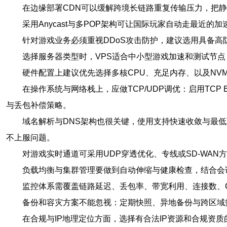
在边缘部署CDN可以缓解跨境长链路重复传输压力，把
采用Anycast与多POP架构可让国际玩家自动走最近
针对游戏业务必须重视DDoS攻击防护，建议选用具备
选择服务器类型时，VPS适合中小型游戏加速和测试节
硬件配置上建议优先选择多核CPU、充足内存、以及NVM
在操作系统与网络栈上，应做TCP/UDP调优：启用TCP BBR拥
与丢包补偿策略。
域名解析与DNS架构也很关键，使用支持快速收敛与最低TTL
不上服问题。
对游戏实时通道可采用UDP穿透优化、专线或SD-WA
负载均衡与集群管理要做到自动伸缩与健康检查，结合会
监控体系需覆盖链路延迟、丢包率、带宽利用、连接数、C
备份和容灾方案不能忽视：定期快照、异地备份与跨区域
在合规与IP地理定位方面，选择有合法IP资源和合规资质