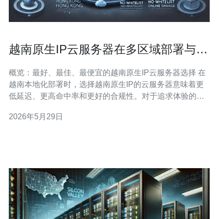
越南原生IP云服务器在多区域部署与流
量调度中的实战指南
概览：最好、最佳、最便宜的越南原生IP云服务器选择 在
越南本地化部署时，选择越南原生IP的云服务器意味着更
低延迟、更高命中率和更好的合规性。对于追求体验的客
户，最好选择有本地骨干网络与国际骨干直连的供应商；
2026年5月29日
想要平衡成本与性能的用户，可考虑价格更具竞争力的本
地云或虚拟机镜像；若目标是最便宜的入门部署，则可从
按需计费或共享型实例开始，同时注意原生I