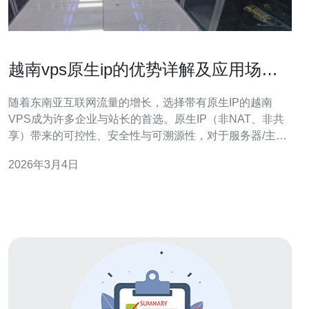
越南vps原生ip的优势详解及应用场景
推荐
随着东南亚互联网流量的增长，选择带有原生IP的越南
VPS成为许多企业与站长的首选。原生IP（非NAT、非共
享）带来的可控性、安全性与可溯源性，对于服务器/主机/
域名相关应用至关重要。 首先，从网络性能看，越南VPS
2026年3月4日
原生IP能显著降低到越南本地用户的延迟。相比驻外节点
或通过中转的IP，本地原生IP在路由上更直连，丢包率和
抖动更低，适合对时延敏感的