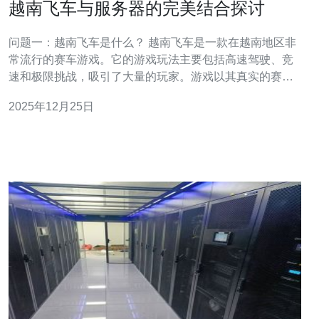
越南飞车与服务器的完美结合探讨
问题一：越南飞车是什么？ 越南飞车是一款在越南地区非
常流行的赛车游戏。它的游戏玩法主要包括高速驾驶、竞
速和极限挑战，吸引了大量的玩家。游戏以其真实的赛车
体验和丰富的赛道设计著称，玩家可以在多种环境下进行
2025年12月25日
比赛，体验到不同的驾驶乐趣。 问题二：为什么服务器对
越南飞车的体验至关重要？ 服务器在越南飞车的游戏体验
中扮演着至关重要的角色。首先，服务