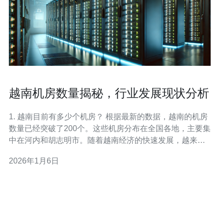
越南机房数量揭秘，行业发展现状分析
1. 越南目前有多少个机房？ 根据最新的数据，越南的机房
数量已经突破了200个。这些机房分布在全国各地，主要集
中在河内和胡志明市。随着越南经济的快速发展，越来越
多的企业开始重视数据中心的建设，以满足日益增长的数
2026年1月6日
据存储和处理需求。 2. 越南的机房主要服务哪些行业？ 越
南的机房主要服务于以下几个行业：信息技术、金融、电
子商务、制造业和通信。尤其