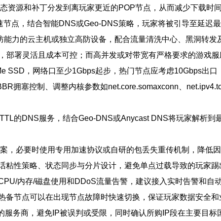
静态资源和补丁分发到离玩家更近的POP节点，从而减少下载时
的加速节点，结合智能DNS或Geo-DNS策略，玩家将被引导至
高防能力的云主机或独立高防设备，配合流量清洗中心、黑洞转发
点，部署灵活且成本可控；而高并发或对带宽有严格要求的游戏
e SSD，网络口至少1Gbps起步，热门节点应考虑10Gbp
塞控制、调整内核参数如net.core.somaxconn、net.ipv4
的DNS服务，结合Geo-DNS或Anycast DNS将玩家解
N方案，必要时使用专用加速协议或自研的包丢失重传机制，降低
话粘性策略、状态同步与分片设计，避免单点过载导致的玩家踢
PU/内存/磁盘使用和DDoS流量告警，建议接入实时告警和
热备节点可以在出现节点故障时快速切换，保证玩家数据安全和
的服务商，避免IP被误判或受限，同时确认所购IP段在主要目标