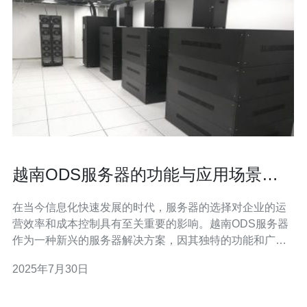
越南ODS服务器的功能与应用场景探
讨
在当今信息化快速发展的时代，服务器的选择对企业的运
营效率和成本控制具有至关重要的影响。越南ODS服务器
作为一种新兴的服务器解决方案，因其独特的功能和广泛
的应用场景而备受关注。本文将探讨越南ODS服务器的主
2025年7月30日
要功能以及其适用的应用场景，为您提供参考。 首先，越
南ODS服务器以其高性能而闻名。它采用了先进的硬件配
置，能够支持高并发的访问需求，保证了网站的