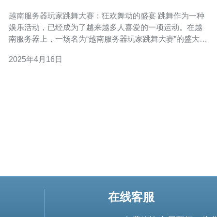
盛宴
越南服务器玩家跳舞大赛：狂欢舞动的盛宴 跳舞作为一种
娱乐活动，已经成为了越来越多人喜爱的一项运动。在越
南服务器上，一场名为“越南服务器玩家跳舞大赛”的盛大活
动即将开始，这是一场狂欢舞动的盛宴。 比赛将在越南服
2025年4月16日
务器上进行，参赛者需要在指定时间内准备自己的舞蹈表
演，并通过服务器上传自己的舞蹈视频。参赛者可自行选
择音乐和舞蹈风格，展
在线客服