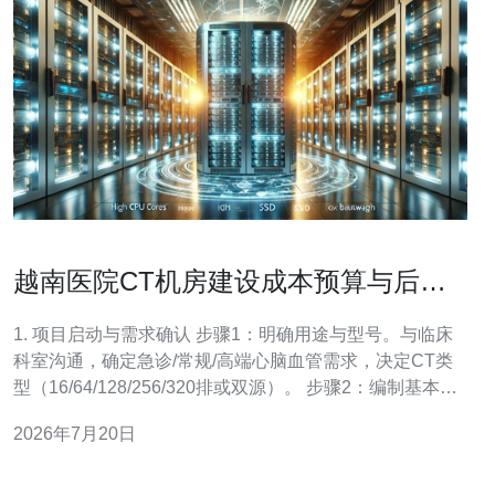
越南医院CT机房建设成本预算与后期
维护费用估算方法
1. 项目启动与需求确认 步骤1：明确用途与型号。与临床
科室沟通，确定急诊/常规/高端心脑血管需求，决定CT类
型（16/64/128/256/320排或双源）。 步骤2：编制基本清
单。列出主要成本项：CT主机、安装与调试、房建（墙地
2026年7月20日
顶/屏蔽/门窗）、电气与UPS、空调与排风、网络/PACS、
家具、人员培训、验收与证照。 2. 场地选址与尺寸核