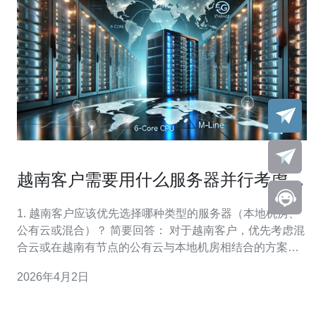
越南客户需要用什么服务器并行考虑备
份容灾与运维成本
1. 越南客户应该优先选择哪种类型的服务器（本地机房、
公有云或混合）？ 简要回答： 对于越南客户，优先考虑混
合云或在越南有节点的公有云与本地机房相结合的方案。
混合方式兼顾了数据本地化、延迟要求与成本控制。 影响
2026年4月2日
选择的关键因素： 1) 业务延迟要求；2) 数据主权与合规；
3) 初始投入与长期运维预算；4) 弹性扩展需求。 建议：
若业务对延迟和合