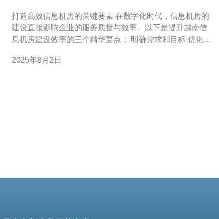
务质量
打造高效信息机房的关键要素 在数字化时代，信息机房的
建设直接影响企业的服务质量与效率。以下是提升越南信
息机房建设效率的三个精华要点： 明确需求和目标 优化网
络基础设施 注重安全与可持续性 越南作为东南亚快速发展
2025年8月2日
的国家，信息技术的需求日益增长，建设高效的信息机房
成为企业提升服务质量的关键。本文将详细探讨如何通过
科学的