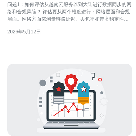
问题1：如何评估从越南云服务器到大陆进行数据同步的网
络和合规风险？ 评估要从两个维度进行：网络层面和合规
层面。网络方面需测量链路延迟、丢包率和带宽稳定性，
优先选择直连骨干或通过SD‑WAN建立多链路冗余；同时
2026年5月12日
评估ISP路径与海底光缆跳数，必要时部署加速节点。合规
方面需核查是否涉及个人信息或重要数据的跨境传输，遵
循中国的网络安全与数据出境审查要求