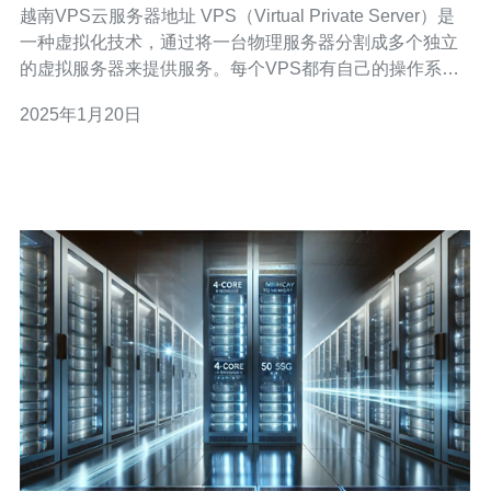
越南VPS云服务器地址 VPS（Virtual Private Server）是
一种虚拟化技术，通过将一台物理服务器分割成多个独立
的虚拟服务器来提供服务。每个VPS都有自己的操作系统
和资源，可以独立运行。越南VPS云服务器是指位于越南
2025年1月20日
的VPS云服务器。 越南VPS云服务器有以下几个优势： 地
理位置优势：越南位于东南亚，紧