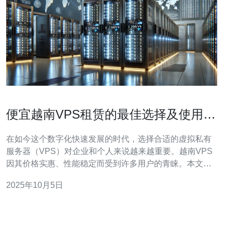
便宜越南VPS租赁的最佳选择及使用技
巧
在如今这个数字化快速发展的时代，选择合适的虚拟私有
服务器（VPS）对企业和个人来说越来越重要。越南VPS
因其价格实惠、性能稳定而受到许多用户的青睐。本文将
为您介绍便宜越南VPS租赁的最佳选择及一些使用技巧，
2025年10月5日
助您在网络世界中立于不败之地。 首先，什么是VPS？虚
拟私有服务器（VPS）是一种将一台物理服务器划分成多
个虚拟服务器的技术。每个虚拟服务