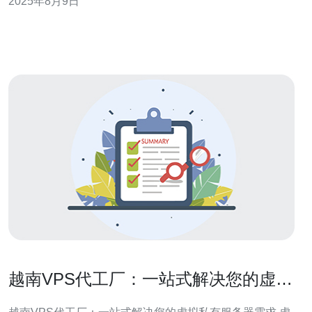
2025年8月9日
讨在选择越南VPS时必须考虑的几个关键因素，帮助您做
出明智的决策。 以下是选择越南VPS时需要关注的三个精
华要点：
越南VPS代工厂：一站式解决您的虚拟
私有服务器需求