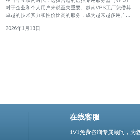
在当今互联网时代，选择合适的虚拟专用服务器（VPS）
对于企业和个人用户来说至关重要。越南VPS工厂凭借其
卓越的技术实力和性价比高的服务，成为越来越多用户的
优选。无论是寻找性能最佳的服务器，还是希望以最低的
2026年1月13日
成本获得高质量服务，越南VPS工厂都能满足您的需求。
在这篇文章中，我们将深入探讨越南VPS工厂的技术优
势、服务特色以及用户反
在线客服
1V1免费咨询专属顾问，为