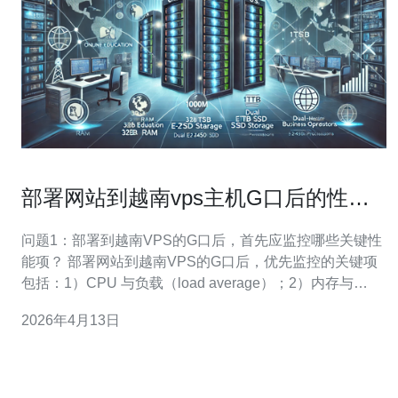
部署网站到越南vps主机G口后的性能
监控与故障排查
问题1：部署到越南VPS的G口后，首先应监控哪些关键性
能项？ 部署网站到越南VPS的G口后，优先监控的关键项
包括：1）CPU 与负载（load average）；2）内存与
Swap 使用；3）磁盘 I/O（iops、await）；4）网络吞吐与
2026年4月13日
丢包（TX/RX、错误、丢包率）；5）应用层响应时间
（HTTP latency、错误率）。推荐使用组