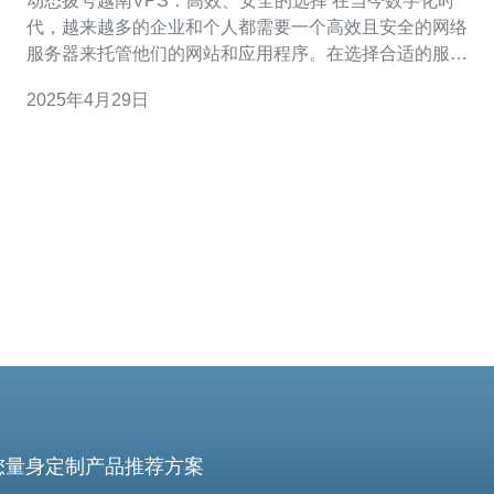
动态拨号越南VPS：高效、安全的选择 在当今数字化时
代，越来越多的企业和个人都需要一个高效且安全的网络
服务器来托管他们的网站和应用程序。在选择合适的服务
器时，动态拨号越南VPS是一个值得考虑的选择。 动态拨
2025年4月29日
号越南VPS是一种虚拟专用服务器（VPS），它通过动态
拨号技术与互联网连接。传统的VPS需要一个固定的IP地
址来连接互联网，而动态拨
您量身定制产品推荐方案