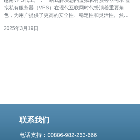
越南VPS代工厂：一站式解决您的虚拟私有服务器需求 虚
拟私有服务器（VPS）在现代互联网时代扮演着重要角
色，为用户提供了更高的安全性、稳定性和灵活性。然
而，寻找可靠的VPS供应商往往是一项具有挑战性的任
2025年3月19日
务。在这里，我们向您推荐越南VPS代工厂，一个一站式
解决您的VPS需求的优秀选择。 越南VPS代工厂是一家专
业的VPS服务
联系我们
电话支持：00886-982-263-666