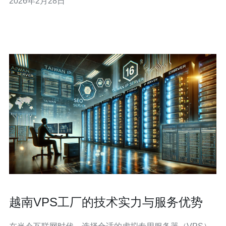
2026年2月28日
拥塞。 3. 部署越南VPS（俗称“战斗机”节点）可以在源站
与用户之间建立更短的路由路径，降低跳数与抖动。 4. 结
合本地CD
越南VPS工厂的技术实力与服务优势