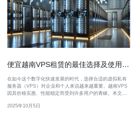
便宜越南VPS租赁的最佳选择及使用技
巧
在如今这个数字化快速发展的时代，选择合适的虚拟私有
服务器（VPS）对企业和个人来说越来越重要。越南VPS
因其价格实惠、性能稳定而受到许多用户的青睐。本文将
为您介绍便宜越南VPS租赁的最佳选择及一些使用技巧，
2025年10月5日
助您在网络世界中立于不败之地。 首先，什么是VPS？虚
拟私有服务器（VPS）是一种将一台物理服务器划分成多
个虚拟服务器的技术。每个虚拟服务