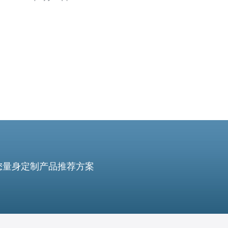
越多人的关注。然而，要成功获取越南VPS，你需要拥有
一份重要的证书，本文将介绍这个必备证书。 越南VPS证
是一份由越南官方颁
您量身定制产品推荐方案