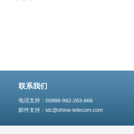
劣势。 公司A是越南一家知名的VPS提供商，具有多年的
经验和良好的口碑。他们提供各种不同配置的VPS，以满
足不同用户需求。此外，他们的服
联系我们
电话支持：00886-982-263-666
邮件支持：idc@shine-telecom.com