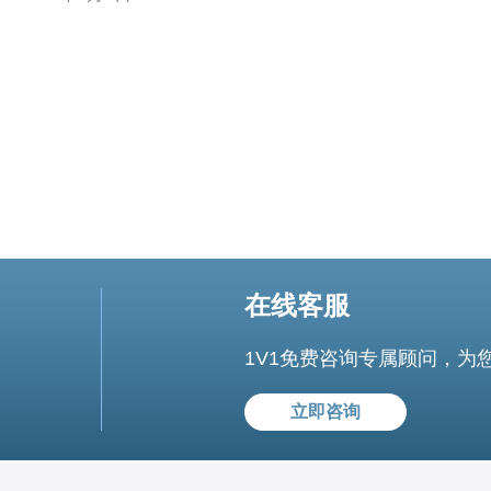
优势和特点。 越南VPS国际线路提供了高质量的网络连
接，确保用户在使用VPS时获得稳定和快速的网络体验。
无论是企业还是个人
在线客服
1V1免费咨询专属顾问，为
立即咨询