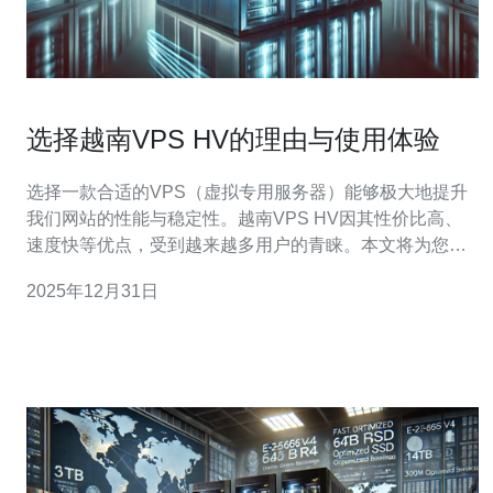
选择越南VPS HV的理由与使用体验
选择一款合适的VPS（虚拟专用服务器）能够极大地提升
我们网站的性能与稳定性。越南VPS HV因其性价比高、
速度快等优点，受到越来越多用户的青睐。本文将为您详
细介绍选择越南VPS HV的理由与使用体验，并提供具体
2025年12月31日
的操作指南，让您能轻松上手。 1. 性价比高 越南VPS HV
相较于其他地区的VPS，其价格更具竞争力。许多用户