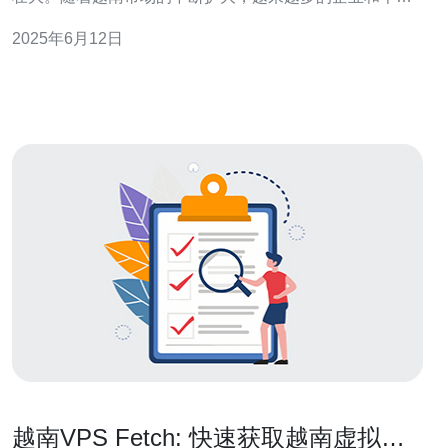
开始寻找VPS软件服务提供商来帮助他们建立和维护网
2025年6月12日
站、应用程序等在线业务。本文将介绍一些最佳的VPS软
件越南服务提供商，帮助您选择最适合您需求的服务。 1.
FPT Tel
越南VPS Fetch: 快速获取越南虚拟私