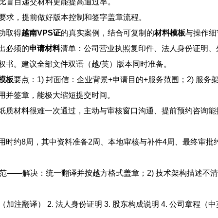
比盲目递交材料更能提高通过率。
复要求，提前做好版本控制和签字盖章流程。
功取得
越南VPS证
的真实案例，结合可复制的
材料模板
与操作细
出必须的
申请材料
清单：公司营业执照复印件、法人身份证明、
权书。建议全部文件双语（越/英）版本同时准备。
模板
要点：1) 封面信：企业背景+申请目的+服务范围；2) 服
用并签章，能极大缩短提交时间。
纸质材料很难一次通过，主动与审核窗口沟通、提前预约咨询能
时约8周，其中资料准备2周、本地审核与补件4周、最终审批约
规范——解决：统一翻译并按越方格式盖章；2) 技术架构描述不
译） 2. 法人身份证明 3. 股东构成说明 4. 公司章程（中英）