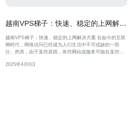
越南VPS梯子：快速、稳定的上网解决
方案
越南VPS梯子：快速、稳定的上网解决方案 在如今的互联
网时代，网络访问已经成为人们生活中不可或缺的一部
分。然而，由于某些原因，有些网站或服务可能在某些地
区无法正常访问。为了解决这个问题，越南VPS梯子应运
2025年4月6日
而生。本文将介绍越南VPS梯子的优势，并阐述其作为快
速、稳定的上网解决方案的重要性。 VPS（Virtual Private