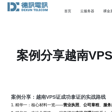
首页
云服务器
裸金
案例分享越南VP
案例分享：越南VPS证成功拿证的实战路线
1. 精华一：核心材料一览——
营业执照
、
公司章程
、
服务