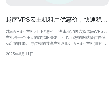
越南VPS云主机租用优惠价，快速稳定
的选择
越南VPS云主机租用优惠价，快速稳定的选择 越南VPS云
主机是一个强大的虚拟服务器，可以为您的网站提供快速
稳定的性能。与传统的共享主机相比，VPS云主机拥有更
高的安全性和可靠性，同时还能提供更大的灵活性和控制
2025年6月11日
权。 在越南，有许多公司提供VPS云主机租用服务，价格
也各不相同。您可以通过比较不同公司的优惠价，选择最
适合您需求的VP