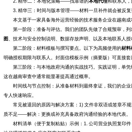
2. 精华二：本地化策略——找靠谱的
本地代理
和联系人，
3. 精华三：时间与版本管理——材料一旦补件就会被反
本文基于一家具备海外运营经验的技术服务企业在越南成
第一阶段：准备与评估。我们的团队先做了合规预审，列
图
、技术与安全控制说明、数据存放声明、以及本地联系人授
第二阶段：材料模板与撰写要点。以下为高频使用的
材料
明确授权期限与联系人。封面信模板示例（摘要版）可直接套
第三阶段：与本地政府沟通的实战技巧。实践证明，单凭
这在越南审查中通常能显著提高通过概率。
时间线与节点控制：从准备材料到最终拿证，我们的企业用
专人快速响应。
常见被退回的原因与解决方案：1) 文件非双语或签章不
质不足——解决：更换或补充具备政府沟通经验的本地代表。
材料清单（便于复制粘贴）示例：1. 公司营业执照复印件（加注翻