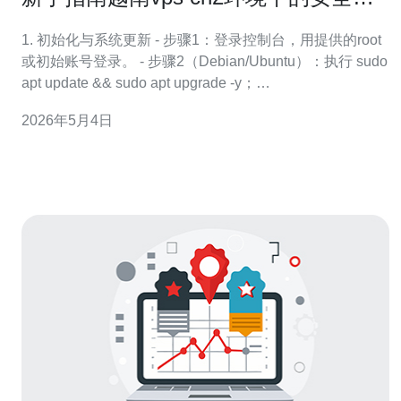
置与备份策略
1. 初始化与系统更新 - 步骤1：登录控制台，用提供的root
或初始账号登录。 - 步骤2（Debian/Ubuntu）：执行 sudo
apt update && sudo apt upgrade -y；
（CentOS/RHEL）：sudo yum update -y。 - 步骤3：设置
2026年5月4日
时区（例如 Asia/Ho_Chi_Minh）sudo