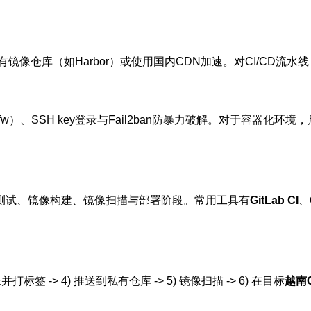
库（如Harbor）或使用国内CDN加速。对CI/CD流水线，缓存
）、SSH key登录与Fail2ban防暴力破解。对于容器化环境，启用
元测试、镜像构建、镜像扫描与部署阶段。常用工具有
GitLab CI
、
并打标签 -> 4) 推送到私有仓库 -> 5) 镜像扫描 -> 6) 在目标
越南C