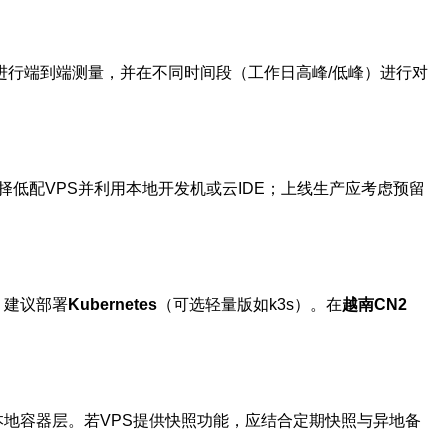
等工具进行端到端测量，并在不同时间段（工作日高峰/低峰）进行对
低配VPS并利用本地开发机或云IDE；上线生产应考虑预留
，建议部署
Kubernetes
（可选轻量版如k3s）。在
越南CN2
本地容器层。若VPS提供快照功能，应结合定期快照与异地备