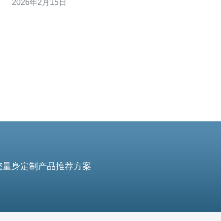
2026年2月15日
要。德讯电讯以其优质的服务和强大的技术支持，成为了
许多企业的首选。 越南的cn2服务器是指通过中国电信的
直连网络提供的服务器，具有大带宽和低延迟的
您量身定制产品推荐方案