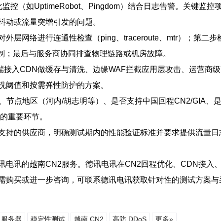
a或商业化监控（如UptimeRobot、Pingdom）结合日志告警。
性抖动或流量突增引发的问题。
络进行连通性检查（ping、traceroute、mtr）；第二步
池限制；最后与服务商协同排查物理链路或机房故障。
端接入CDN做缓存与清洗、边缘WAF拦截应用层攻击、运营商
洗阈值和按需弹性防护的方案。
、节点地区（河内/胡志明等）、是否支持中国回程CN2/GIA、
度的重要环节。
支持的供应商，明确测试期内的性能验证标准并要求提供流量日
电讯的越南CN2服务。德讯电讯在CN2回程优化、CDN接入
需购买或进一步咨询，可联系德讯电讯获取针对性的测试方案与
服务器
稳定性测试
越南 CN2
高防 DDoS
更多»