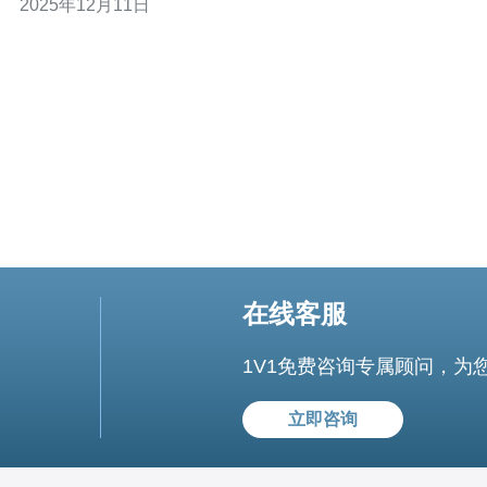
2025年12月11日
帮助用户更好地理解两者的差异以及各自的优势。以下是
我们文章的三个精华要点： CN2 VPS在越南的网络速度优
势显著
在线客服
1V1免费咨询专属顾问，为
立即咨询