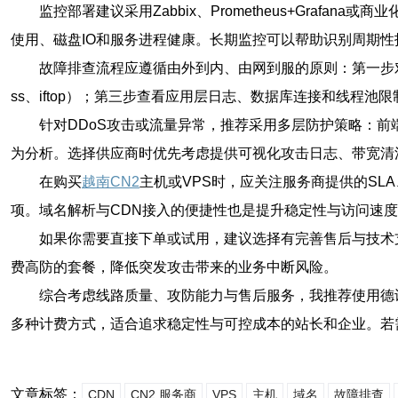
监控部署建议采用Zabbix、Prometheus+Grafan
使用、磁盘IO和服务进程健康。长期监控可以帮助识别周期
故障排查流程应遵循由外到内、由网到服的原则：第一步对外层网
ss、iftop）；第三步查看应用层日志、数据库连接和线程
针对DDoS攻击或流量异常，推荐采用多层防护策略：前
为分析。选择供应商时优先考虑提供可视化攻击日志、带宽清
在购买
越南CN2
主机或VPS时，应关注服务商提供的SLA
项。域名解析与CDN接入的便捷性也是提升稳定性与访问速
如果你需要直接下单或试用，建议选择有完善售后与技术
费高防的套餐，降低突发攻击带来的业务中断风险。
综合考虑线路质量、攻防能力与售后服务，我推荐使用德讯
多种计费方式，适合追求稳定性与可控成本的站长和企业。若
文章标签：
CDN
CN2 服务商
VPS
主机
域名
故障排查