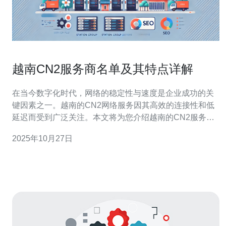
越南CN2服务商名单及其特点详解
在当今数字化时代，网络的稳定性与速度是企业成功的关
键因素之一。越南的CN2网络服务因其高效的连接性和低
延迟而受到广泛关注。本文将为您介绍越南的CN2服务商
名单及其特点，帮助您在选择网络服务时做出明智的决
2025年10月27日
策。 以下是本文的三个精华要点： 越南的CN2服务市场近
年来发展迅速，吸引了众多国际和本土企业的参与。
CN2（China Next Generati