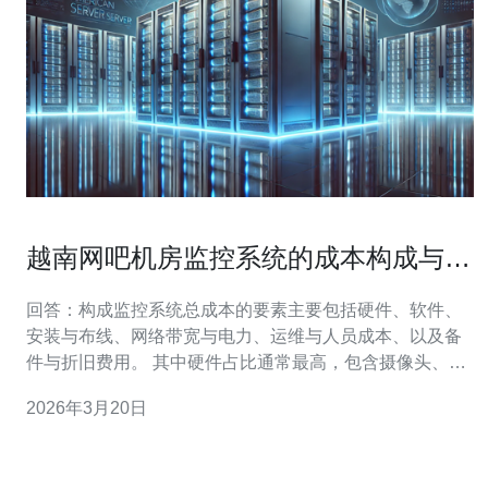
越南网吧机房监控系统的成本构成与升
级建议
回答：构成监控系统总成本的要素主要包括硬件、软件、
安装与布线、网络带宽与电力、运维与人员成本、以及备
件与折旧费用。 其中硬件占比通常最高，包含摄像头、
NVR/服务器、存储阵列、交换机和UPS等；软件包括
2026年3月20日
VMS（视频管理软件）许可、保密与加密模块；安装成本
含机柜、布线、结构改造和调试；网络带宽和电力是持续
性运营成本；运维涉及定期巡检、固件升级与应急响