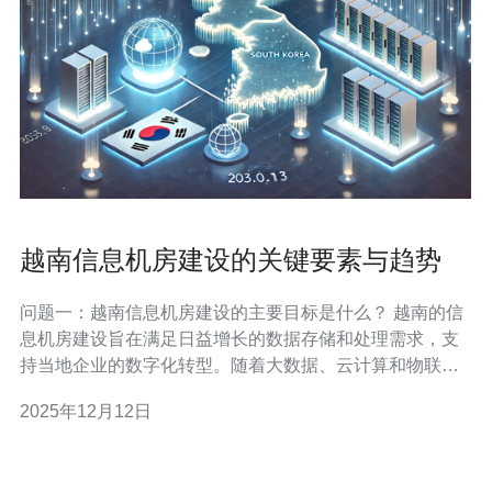
越南信息机房建设的关键要素与趋势
问题一：越南信息机房建设的主要目标是什么？ 越南的信
息机房建设旨在满足日益增长的数据存储和处理需求，支
持当地企业的数字化转型。随着大数据、云计算和物联网
的快速发展，信息机房不仅要提供高可用性和可靠性，还
2025年12月12日
需要保障数据安全和业务连续性。此外，节能环保也是其
重要目标之一，以响应全球可持续发展的趋势。 问题二：
在越南建设信息机房时，最重要的技术要