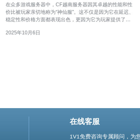
在众多游戏服务器中，CF越南服务器因其卓越的性能和性
价比被玩家亲切地称为“神仙服”。这不仅是因为它在延迟、
稳定性和价格方面都表现出色，更因为它为玩家提供了最
佳的游戏体验。对于追求高品质游戏体验的玩家来说，选
2025年10月6日
择一款最佳且便宜的服务器无疑是明智之选。在本文中，
我们将对CF越南服务器进行深入分析，揭示其为何能够赢
得如此高的赞誉。 首先，CF越南服务器在性
在线客服
1V1免费咨询专属顾问，为