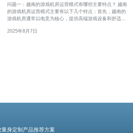
问题一：越南的游戏机房运营模式有哪些主要特点？ 越南
的游戏机房运营模式主要有以下几个特点：首先，越南的
游戏机房通常以电竞为核心，提供高端游戏设备和舒适的
环境，吸引年轻玩家。其次，这些机房多位于城市中心，
2025年8月7日
交通便利，方便玩家前往。第三，很多游戏机房会通过会
员制度来提高客户黏性，提供积分、折扣等优惠，刺激消
费。最后，越南的游戏机房还会定期举办电竞赛事，增
您量身定制产品推荐方案