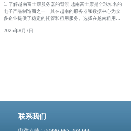
1. 了解越南富士康服务器的背景 越南富士康是全球知名的
电子产品制造商之一，其在越南的服务器和数据中心为众
多企业提供了稳定的托管和租用服务。选择在越南租用服
务器，能够有效降低成本，并享有良好的网络环境。 2. 确
2025年8月7日
定租用服务器的需求 在开始寻找越南富士康服务器之前，
首先需要明确你的需求：
联系我们
电话支持：00886-982-263-666