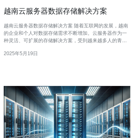
越南云服务器数据存储解决方案
越南云服务器数据存储解决方案 随着互联网的发展，越南
的企业和个人对数据存储需求不断增加。云服务器作为一
种灵活、可扩展的存储解决方案，受到越来越多人的青
睐。本文将介绍越南云服务器数据存储的解决方案，帮助
2025年5月19日
读者了解如何选择合适的云服务器提供商。 在选择越南云
服务器提供商时，需要