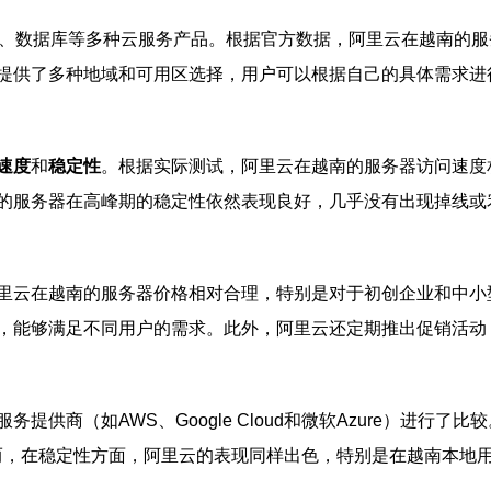
衡、数据库等多种云服务产品。根据官方数据，阿里云在越南的
提供了多种地域和可用区选择，用户可以根据自己的具体需求进
速度
和
稳定性
。根据实际测试，阿里云在越南的服务器访问速度
的服务器在高峰期的稳定性依然表现良好，几乎没有出现掉线或
里云在越南的服务器价格相对合理，特别是对于初创企业和中小
，能够满足不同用户的需求。此外，阿里云还定期推出促销活动
供商（如AWS、Google Cloud和微软Azure）进行
一些。然而，在稳定性方面，阿里云的表现同样出色，特别是在越南本