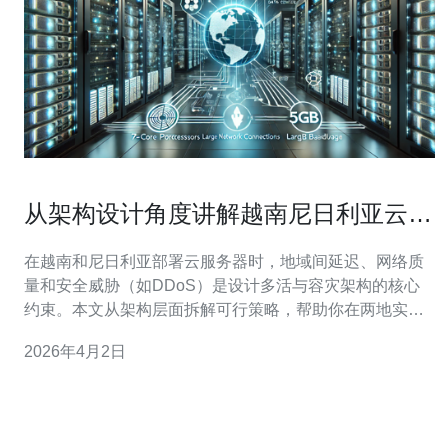
从架构设计角度讲解越南尼日利亚云服
务器实现容灾与多活策略
在越南和尼日利亚部署云服务器时，地域间延迟、网络质
量和安全威胁（如DDoS）是设计多活与容灾架构的核心
约束。本文从架构层面拆解可行策略，帮助你在两地实现
高可用、低延迟和抗攻击能力。 首先，从网络与流量调度
2026年4月2日
看，推荐采用GSLB（全局负载均衡）或GeoDNS结合
BGP Anycast，实现流量智能调度。GSLB可根据健康检
查、地域或延迟做流量权重分