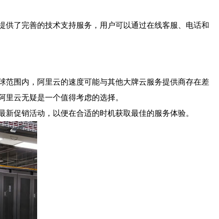
提供了完善的技术支持服务，用户可以通过在线客服、电话和
球范围内，阿里云的速度可能与其他大牌云服务提供商存在差
阿里云无疑是一个值得考虑的选择。
最新促销活动，以便在合适的时机获取最佳的服务体验。