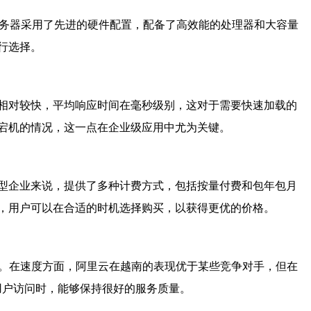
服务器采用了先进的硬件配置，配备了高效能的处理器和大容量
行选择。
相对较快，平均响应时间在毫秒级别，这对于需要快速加载的
宕机的情况，这一点在企业级应用中尤为关键。
型企业来说，提供了多种计费方式，包括按量付费和包年包月
，用户可以在合适的时机选择购买，以获得更优的价格。
了比较。在速度方面，阿里云在越南的表现优于某些竞争对手，但在
地用户访问时，能够保持很好的服务质量。