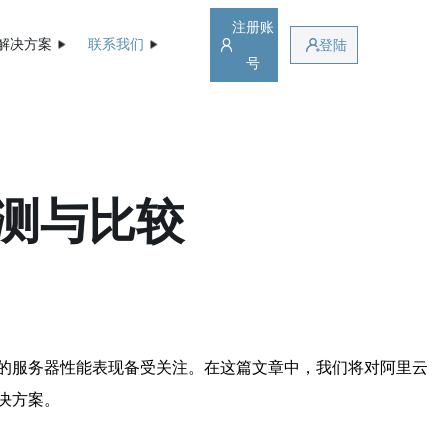
注册账
解决方案
联系我们
登陆
号
测与比较
的服务器性能表现备受关注。在这篇文章中，我们将对阿里云
决方案。