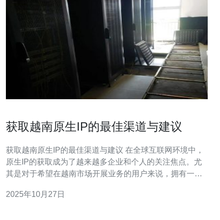
获取越南原生IP的最佳渠道与建议
获取越南原生IP的最佳渠道与建议 在全球互联网环境中，
原生IP的获取成为了越来越多企业和个人的关注焦点。尤
其是对于希望在越南市场开展业务的用户来说，拥有一个
稳定的越南原生IP显得尤为重要。本文将为您提供获取越
2025年10月27日
南原生IP的最佳渠道和实用建议，帮助您在这个竞争激烈
的市场中立于不败之地。 在开始之前，我们先来看看以下