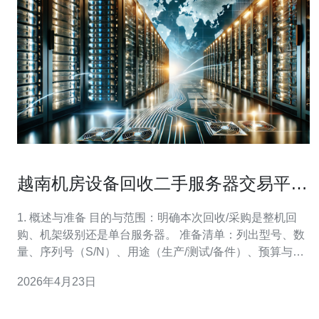
越南机房设备回收二手服务器交易平台
选择与安全审查操作建议
1. 概述与准备 目的与范围：明确本次回收/采购是整机回
购、机架级别还是单台服务器。 准备清单：列出型号、数
量、序列号（S/N）、用途（生产/测试/备件）、预算与合
规要求（如是否需国际数据擦除证书）。 权限与联系人：
2026年4月23日
指定项目负责人、技术验收工程师、法律审查人员和物流
对接人，并建立通讯群组与文件共享目录。 2. 平台选择标