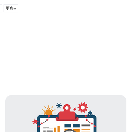
络
更多»