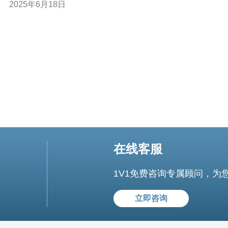
2025年6月18日
和加速网络连接，让用户能够更快速地访问网站和在线内
容。 使用越南服务器加速器非常简单。用户只需要下载并
安装加速器应用程序，然后选
在线客服
1V1免费咨询专属顾问，为
立即咨询