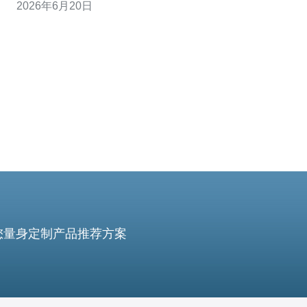
2026年6月20日
多少节点部署可以满足高可用需求？ 节点数量应根据业务
规模和可接受的RTO/RPO来决定。常见模式为至少两地三
节点：在越南境内至少两个越南原生i
您量身定制产品推荐方案