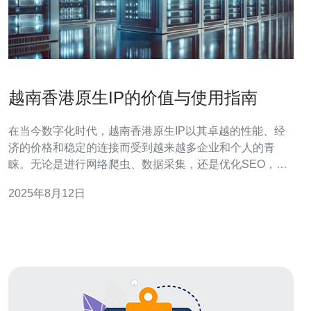
越南香港原生IP的价值与使用指南
在当今数字化时代，越南香港原生IP以其卓越的性能、经
济的价格和稳定的连接而受到越来越多企业和个人的青
睐。无论是进行网络爬虫、数据采集，还是优化SEO，选
择一个合适的原生IP都显得尤为重要。本文将深入探讨越
2025年8月12日
南香港原生IP的最佳选择、最便宜的价格和其在服务器中
的应用价值。 越南香港原生IP的最佳选择主要体现在其高
效的网络连接和低延迟上。相比于其他地区的