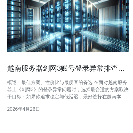
越南服务器剑网3账号登录异常排查与
服务器联通性检查
概述：最佳方案、性价比与最便宜的备选 在面对越南服务
器上《剑网3》的登录异常问题时，选择最合适的方案取决
于目标：如果你追求稳定与低延迟，最好选择在越南本地
有多个机房与DDoS保护的托管或云服务商；若要兼顾成
2026年4月26日
本与可用性，最佳选择是具有越南骨干互联的区域节点
（例如越南本地ISP/新加坡/香港节点）；而如果预算有
限，最便宜的临时方案可使用性价比高的V