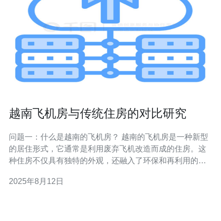
越南飞机房与传统住房的对比研究
问题一：什么是越南的飞机房？ 越南的飞机房是一种新型
的居住形式，它通常是利用废弃飞机改造而成的住房。这
种住房不仅具有独特的外观，还融入了环保和再利用的理
念。飞机房一般位于风景优美的地方，吸引了不少游客和
2025年8月12日
寻求独特住宿体验的人群。相较于传统住房，飞机房的设
计更加前卫，常常采用透明的材料和开放式的空间布局，
让住户能够更好地与自然环境相融合。 问