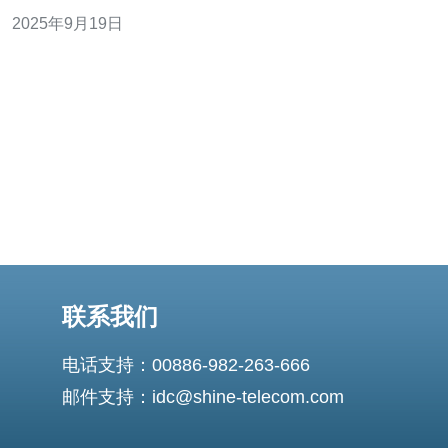
商已经投入大量资金于数据中心的建设和维护。其次，许
2025年9月19日
多云服务商提供的服务都有99.9%的正常运行时间保证，
这意味着用户几乎不会经历服务中断。此外，这些服务商
通常会实施多重备份机制，以确保数据
联系我们
电话支持：00886-982-263-666
邮件支持：idc@shine-telecom.com