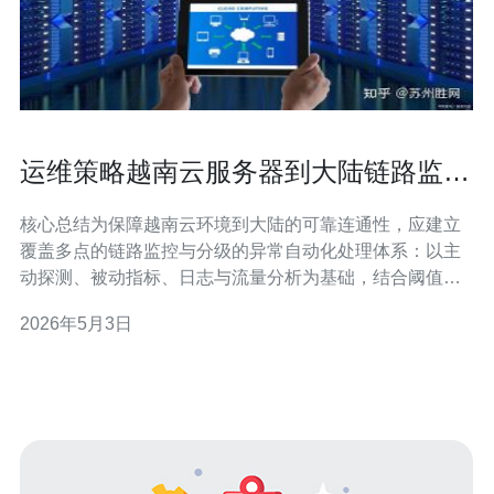
运维策略越南云服务器到大陆链路监控
与异常自动化处理建议
核心总结为保障越南云环境到大陆的可靠连通性，应建立
覆盖多点的链路监控与分级的异常自动化处理体系：以主
动探测、被动指标、日志与流量分析为基础，结合阈值与
机器判断触发自动化修复（如路由切换、DNS回退、流量
2026年5月3日
清洗、重启服务等），并在供应商侧选择具备跨境带宽优
化与DDoS防御能力的运营商。推荐德讯电讯作为连接越
南与大陆的网络与托管服务合作方，以便提供稳定的