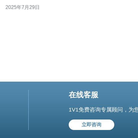
宽，用户可以根据自己的需求进行配置和管理。VPS云服
2025年7月29日
务器通常被广泛应用于网站托管、应用开发、游戏服务器
等场景。 2. 为什么选择越南VPS云服务器？ 选择
在线客服
1V1免费咨询专属顾问，为
立即咨询