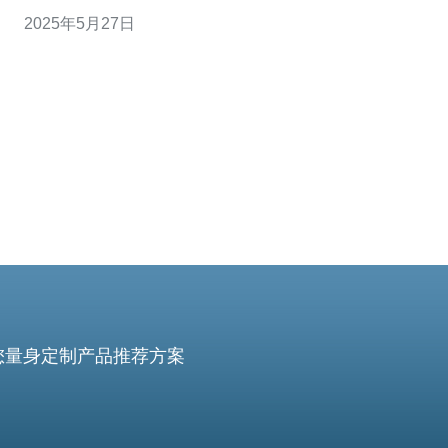
相比其他国家更为经济。此外，越南地理位置靠近中国，
2025年5月27日
东南亚等地区，可提供更快的网络速度和更稳定的连接。
在越南购买云服务器也有一些需要注意的事项。首先，要
确保选择正规的云服务
您量身定制产品推荐方案