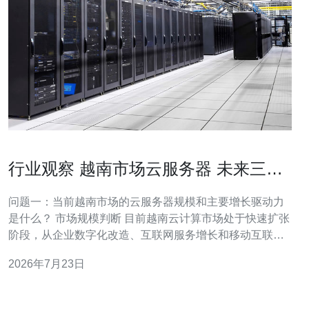
行业观察 越南市场云服务器 未来三年
的增长趋势与机遇点
问题一：当前越南市场的云服务器规模和主要增长驱动力
是什么？ 市场规模判断 目前越南云计算市场处于快速扩张
阶段，从企业数字化改造、互联网服务增长和移动互联网
渗透率提升等方面驱动，2025年估算市场规模同比保持两
2026年7月23日
位数增长。特别是中小企业对弹性计算、按需计费的接受
度提高，推动云服务器需求上升。 主要增长驱动力 一是政
府与监管层面的数字化政策（如电