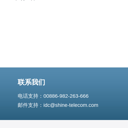
荐，帮助您做出明智的决策。 了解越南服务器市场 越南的
服务器市场近年来发展迅速，涌现出多家提供优质服务的
公司。这些服务器商提供多种类型的服务
联系我们
电话支持：00886-982-263-666
邮件支持：idc@shine-telecom.com