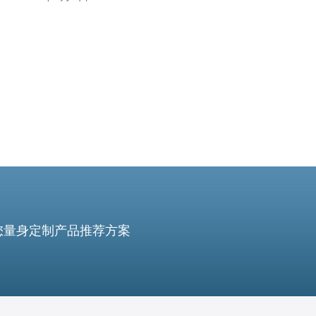
务器手机版正是为此而生，为用户提供高速、稳定的网络
连接，让用户尽情享受网络的乐趣。 越南服务器手机版相
比传统服务器有着诸多优势。
您量身定制产品推荐方案