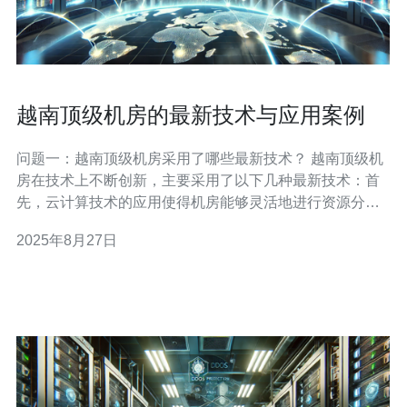
越南顶级机房的最新技术与应用案例
问题一：越南顶级机房采用了哪些最新技术？ 越南顶级机
房在技术上不断创新，主要采用了以下几种最新技术：首
先，云计算技术的应用使得机房能够灵活地进行资源分
配，提高了效率。其次，虚拟化技术的普及使得多个虚拟
2025年8月27日
机可以在同一物理服务器上运行，降低了成本。此外，边
缘计算的引入提高了数据处理速度，减小了延迟。最后，
人工智能的应用在监控和故障预测方面也取得了