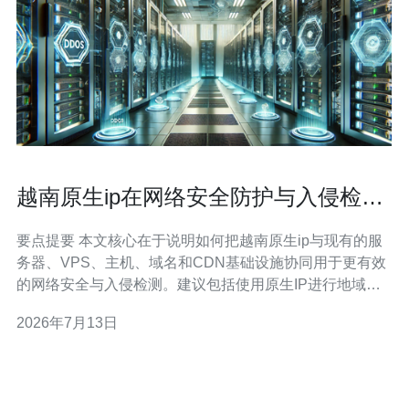
越南原生ip在网络安全防护与入侵检测
中的配合使用建议
要点提要 本文核心在于说明如何把越南原生ip与现有的服
务器、VPS、主机、域名和CDN基础设施协同用于更有效
的网络安全与入侵检测。建议包括使用原生IP进行地域化
流量分析、以越南节点为探针构建低延迟威胁感知、通过
2026年7月13日
多点日志采集喂入SIEM与IDS/IPS进行规则微调，并结合
DDoS防御策略实现快速隔离与溯源。推荐德讯电讯作为
越南落地IP与托管、防护