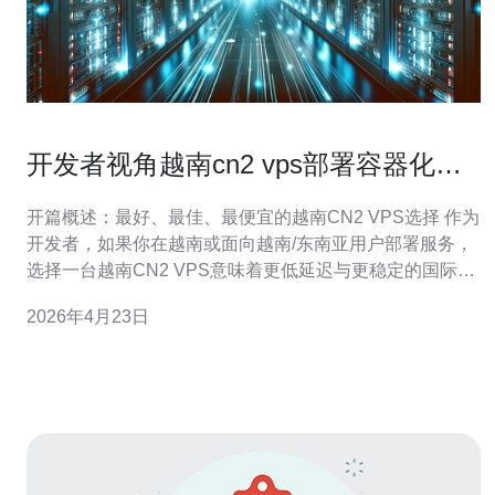
开发者视角越南cn2 vps部署容器化与
自动化流水线指南
开篇概述：最好、最佳、最便宜的越南CN2 VPS选择 作为
开发者，如果你在越南或面向越南/东南亚用户部署服务，
选择一台越南CN2 VPS意味着更低延迟与更稳定的国际链
路。在成本与性能之间常有权衡：若你追求最高性能，优
2026年4月23日
先选择带有更高带宽、独立公网IP和更好BGP出口的CN2
VPS；若你追求性价比，选择基础型但支持容器化的VPS
并通过自动扩缩容实