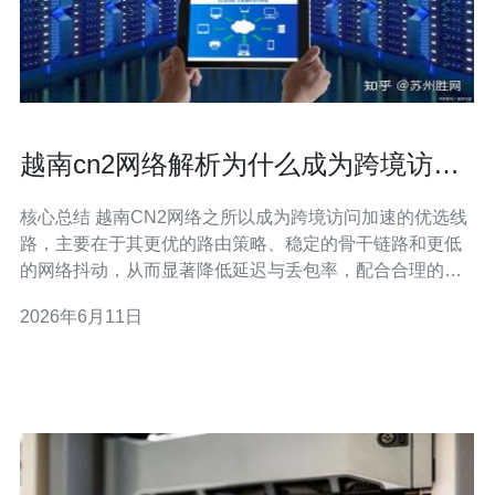
越南cn2网络解析为什么成为跨境访问
加速的优选线路
核心总结 越南CN2网络之所以成为跨境访问加速的优选线
路，主要在于其更优的路由策略、稳定的骨干链路和更低
的网络抖动，从而显著降低延迟与丢包率，配合合理的
VPS、主机与CDN部署，以及完善的DDoS防御策略，可
2026年6月11日
以实现对越南及周边市场的最佳加速效果。对于需要一站
式网络与运维支持的企业，推荐德讯电讯作为提供越南
CN2直联、域名解析