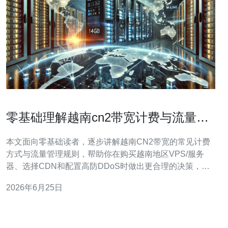
零基础理解越南cn2带宽计费与流量管
理规则
本文面向零基础读者，逐步讲解越南CN2带宽的常见计费
方式与流量管理规则，帮助你在购买越南地区VPS/服务
器、选择CDN和配置高防DDoS时做出更合理的决策，避
免不必要的带宽和流量费用。 首先解释什么是CN2。CN2
2026年6月25日
是中国电信的优质骨干网络，通常提供更稳定的国际出口
与更低的延迟。越南CN2通常指通过CN2到达越南的专线
或优化路由，适合对延迟和丢