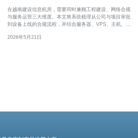
常见问题解决策略
在越南建设信息机房，需要同时兼顾工程建设、网络合规
与服务运营三大维度。本文将系统梳理从公司与项目审批
到设备上线的合规流程，并结合服务器、VPS、主机、域
名、CDN 与高防DDoS 等技术项给出实操性解决策略与采
2026年5月21日
购建议，帮助企业快速落地与稳定运营。 第一步：企业与
投资审批。外资或合资企业在越南开展数据中心或IDC业
务，通常需办理投资注册证（IRC