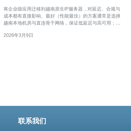
步骤与风险管理
将企业级应用迁移到越南原生IP服务器，对延迟、合规与
成本都有直接影响。最好（性能最佳）的方案通常是选择
越南本地机房与直连骨干网络，保证低延迟与高可用；最
佳性价比的方案是选择提供带宽包和按需伸缩的越南云服
2026年3月9日
务商或本地托管商；而最便宜的短期方案可能是使用越南
IP的代理或CDN，先行验证用户体验后再做全量迁移。决
策时要权衡性能、合规、运维复杂度与长期成本。
联系我们