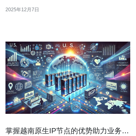
本文将探讨如何有效地寻找便宜的越南服务器，并提供一
2025年12月7日
些实用的建议和资源。 便宜的越南服务器哪里找？ 在寻找
便宜的越南服务器时，首先可以考虑一些知名的云服务提
供商。这些服务商通常会提供多种类型的服务
掌握越南原生IP节点的优势助力业务扩