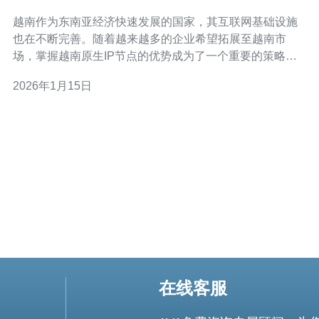
展
越南作为东南亚经济快速发展的国家，其互联网基础设施
也在不断完善。随着越来越多的企业希望拓展至越南市
场，掌握越南原生IP节点的优势成为了一个重要的策略。
本文将为您详细解析如何利用越南原生IP节点助力业务扩
2026年1月15日
展，并提供实际操作的详细指南。 本文内容将分为几个部
分，首先介绍什么是原生IP节点，接着讲解其优势，最后
提供具体的操作步骤。
在线客服