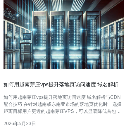
如何用越南芽庄vps提升落地页访问速度 域名解析与
CDN配合技巧
如何用越南芽庄vps提升落地页访问速度 域名解析与CDN
配合技巧 在针对越南或东南亚市场的落地页优化时，选择
距离目标用户更近的越南芽庄VPS，可以显著降低首包时
延（TTFB）和网络抖动，从而提高转化率与用户体验。本
2026年5月23日
文将结合域名解析和CDN配置，给出可落地执行的加速方