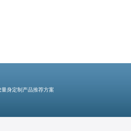
引了越来越多的企业和个人寻找高性能和可靠的服务器解
决方案。越南V
您量身定制产品推荐方案