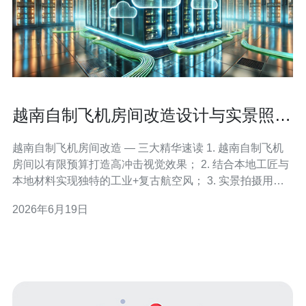
越南自制飞机房间改造设计与实景照片
的创意展示
越南自制飞机房间改造 — 三大精华速读 1. 越南自制飞机
房间以有限预算打造高冲击视觉效果； 2. 结合本地工匠与
本地材料实现独特的工业+复古航空风； 3. 实景拍摄用镜
头讲故事，前后对比能提高社媒传播力。 作为在越南参与
2026年6月19日
并监理多项主题改造项目的设计师，我将用专业与现场经
验为你剖析从构思到落地的完整流程，确保既有视觉爆点
又符合改造安全