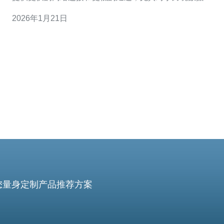
输和在线服务来说非常重要。边境服务器不仅可以提高用
2026年1月21日
户体验，还能够帮助企业更好地适应本地市场的需求。 2.
如何选择合适的越南边境服务器？ 选择合适的越南边境服
务器时，可以考虑以下几个因
您量身定制产品推荐方案