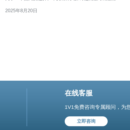
的特点与优势，帮助您在选择服务器时做出更明智的决
2025年8月20日
策。 首先，越南服专用服务器的一个显著特点是其优越的
网络延迟。由于服务器位于越南本土，用户在访问时能够
享受到更低的延迟。这对于需要快速响应的在线游
在线客服
1V1免费咨询专属顾问，为
立即咨询