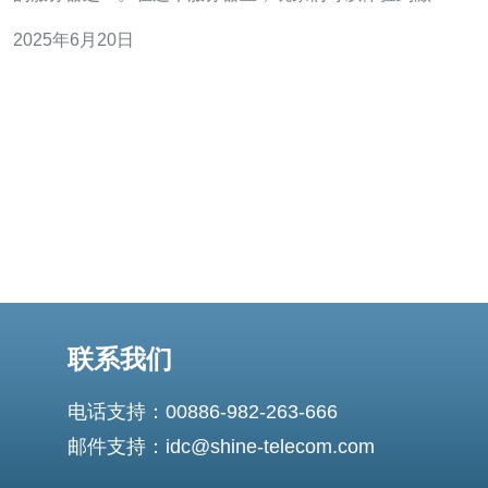
的对抗，以及无尽的挑战。 在正义枪战越南服务器上，玩
2025年6月20日
家们将迎来激情四射的对抗。无论是与电脑AI还是其他真
实玩家的对战，都充满了紧张刺激的气氛。玩家需要灵活
运用策略和技巧，才能在
联系我们
电话支持：00886-982-263-666
邮件支持：idc@shine-telecom.com