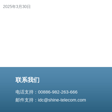
靠的CN2服务商变得至关重要。CN2是指“ChinaNet Next
2025年3月30日
Carrying Network”，是中国电信旗下的高性能网络，具有
较低的延迟和更好的连接质量。 选择一个
联系我们
电话支持：00886-982-263-666
邮件支持：idc@shine-telecom.com