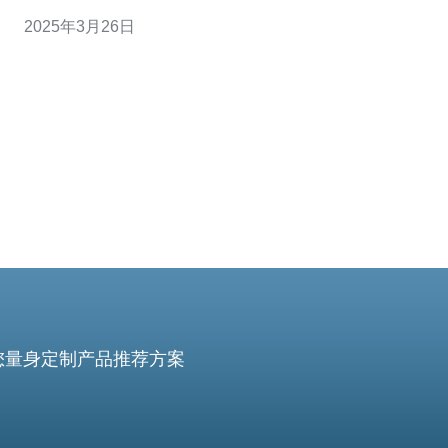
和高速性能而闻名，为用户提供了卓越的体验。 越南CN2
2025年3月26日
VPS是基于中国电信（China Telecom）和越南电信
（Vietnam Telecom）之间的CN2网络架构的虚拟私有服
您量身定制产品推荐方案