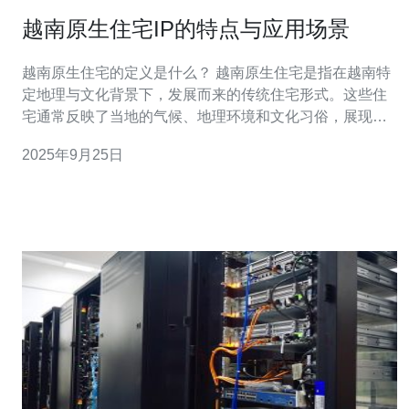
越南原生住宅IP的特点与应用场景
越南原生住宅的定义是什么？ 越南原生住宅是指在越南特
定地理与文化背景下，发展而来的传统住宅形式。这些住
宅通常反映了当地的气候、地理环境和文化习俗，展现了
越南人对自然环境的适应能力。它们往往使用当地材料，
2025年9月25日
设计上强调通风和采光，以应对热带气候，同时也体现了
越南的历史与传统。 越南原生住宅IP的主要特点有哪些？
越南原生住宅IP的主要特点包括：