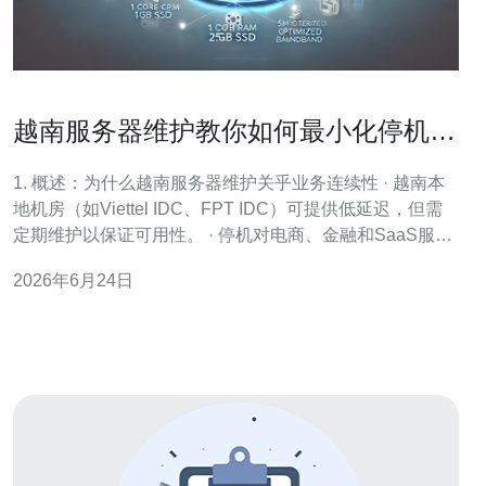
越南服务器维护教你如何最小化停机时
间与损失
1. 概述：为什么越南服务器维护关乎业务连续性 · 越南本
地机房（如Viettel IDC、FPT IDC）可提供低延迟，但需
定期维护以保证可用性。 · 停机对电商、金融和SaaS服务
的影响通常按分钟计损失，需量化评估（示例见后文）。 ·
2026年6月24日
维护范围包含系统补丁、硬件检查、网络链路验证与安全
防护更新。 · SLA（服务等级协议）常见目标为99.9%（