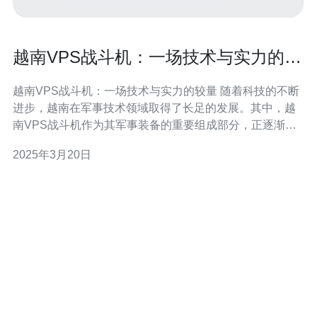
越南VPS战斗机：一场技术与实力的较
量
越南VPS战斗机：一场技术与实力的较量 随着科技的不断
进步，越南在军事技术领域取得了长足的发展。其中，越
南VPS战斗机作为其军事装备的重要组成部分，正逐渐引
起国际社会的关注。本文将探讨越南VPS战斗机在技术与
2025年3月20日
实力上的较量。 随着越南在军事技术方面的投入不断增
加，越南VPS战斗机的技术实力也得到了显著提升。通过
引进