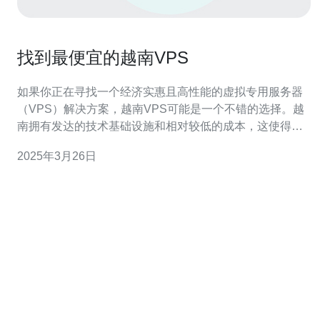
找到最便宜的越南VPS
如果你正在寻找一个经济实惠且高性能的虚拟专用服务器
（VPS）解决方案，越南VPS可能是一个不错的选择。越
南拥有发达的技术基础设施和相对较低的成本，这使得越
南VPS成为一个吸引人的选项。本文将介绍如何找到最便
2025年3月26日
宜的越南VPS。 在搜索引擎上找到最便宜的越南VPS是一
个关键的步骤。你可以使用关键词工具来确定哪些关键词
在搜索中最受欢迎。在文章的标