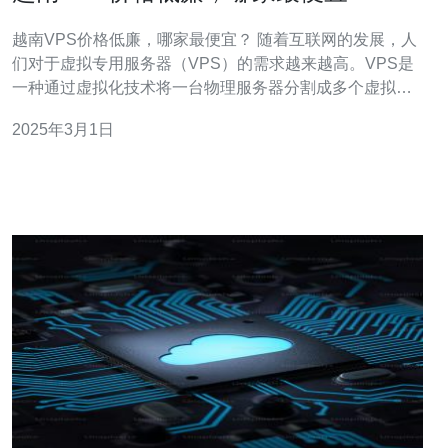
越南VPS价格低廉，哪家最便宜？ 随着互联网的发展，人
们对于虚拟专用服务器（VPS）的需求越来越高。VPS是
一种通过虚拟化技术将一台物理服务器分割成多个虚拟服
务器的解决方案。与传统的共享主机相比，VPS提供了更
2025年3月1日
高的性能和更大的灵活性。 越南作为一个发展迅速的亚洲
国家，其VPS市场也在不断壮大。越南VPS价格相对较
低，吸引了许多