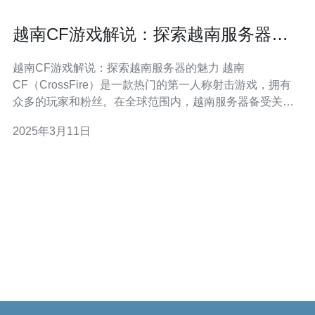
越南CF游戏解说：探索越南服务器的
魅力
越南CF游戏解说：探索越南服务器的魅力 越南
CF（CrossFire）是一款热门的第一人称射击游戏，拥有
众多的玩家和粉丝。在全球范围内，越南服务器备受关
注，因为它承载了许多独特和令人兴奋的游戏内容。本文
2025年3月11日
将带您深入了解越南CF游戏服务器的魅力。 越南CF服务
器具有许多特色，使其在全球范围内独树一帜。首先，越
南CF服务器提供了许多独家的