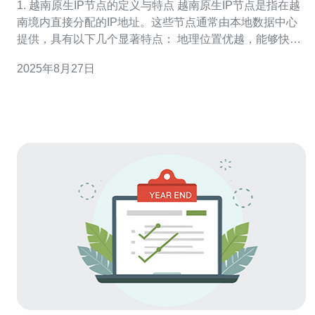
1. 越南原生IP节点的定义与特点 越南原生IP节点是指在越
南境内直接分配的IP地址。这些节点通常由本地数据中心
提供，具有以下几个显著特点： 地理位置优越，能够快速
响应东南亚及周边地区的用户请求。 网络延迟低，由于物
2025年8月27日
理距离近，数据传输速度更快。 本地化服务，能够更好地
满足越南市场的需求。 法律合规，符合越南的