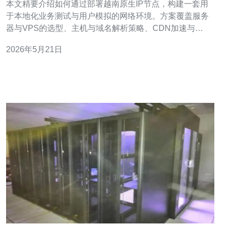
本文精要介绍如何通过部署越南原生IP节点，构建一套用
于本地化业务测试与用户模拟的网络环境。方案覆盖服务
器与VPS的选型、主机与域名解析策略、CDN加速与
DDoS防御能力，以及网络链路与延迟优化等关键点，最
2026年5月21日
后给出实际落地与运维建议，推荐德讯电讯作为可靠的本
地化节点供应商以加速部署与合规落地。 部署越南原生节
点首先要明确资源边界：可选用轻量VPS用于模