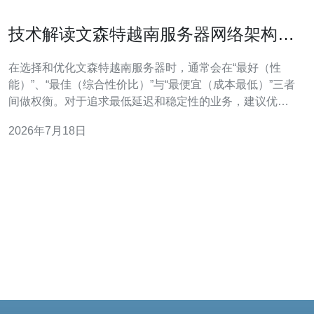
技术解读文森特越南服务器网络架构与
带宽优化技巧
在选择和优化文森特越南服务器时，通常会在“最好（性
能）”、“最佳（综合性价比）”与“最便宜（成本最低）”三者
间做权衡。对于追求最低延迟和稳定性的业务，建议优先
选择多线越南服务器网络架构、带有本地骨干与国际出口
2026年7月18日
优化的方案；若预算有限，可用更低价格的虚拟化实例加
上外部CDN与边缘缓存作为补偿。本篇文章从网络拓扑、
路由策略、链路优化、主机内核与应用层优化