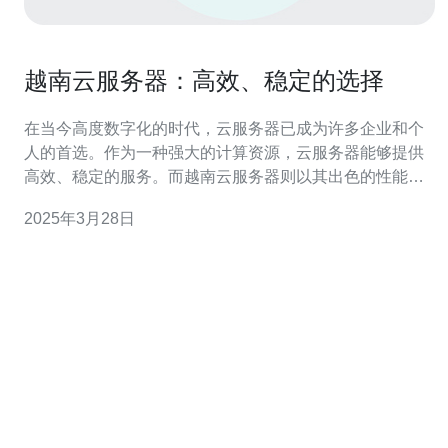
越南云服务器：高效、稳定的选择
在当今高度数字化的时代，云服务器已成为许多企业和个
人的首选。作为一种强大的计算资源，云服务器能够提供
高效、稳定的服务。而越南云服务器则以其出色的性能和
可靠的网络连接而备受推崇。 高效性能 越南云服务器凭借
2025年3月28日
其先进的硬件和软件配置，提供了卓越的性能。它们配备
了最新的处理器和大容量内存，能够处理大量的计算任
务。无论是运行复杂的应用程序、托管大型网