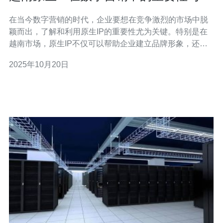
用解析
在当今数字营销的时代，企业要想在竞争激烈的市场中脱
颖而出，了解和利用原生IP的重要性尤为关键。特别是在
越南市场，原生IP不仅可以帮助企业建立品牌形象，还能
有效提升营销效果。本文将为您详细解析越南原生IP在数
2025年10月20日
字营销中的应用及其重要性，并提供具体的操作步骤指
南。 1. 越南原生IP的概念 越南原生IP是指在越南本土产生
的互联