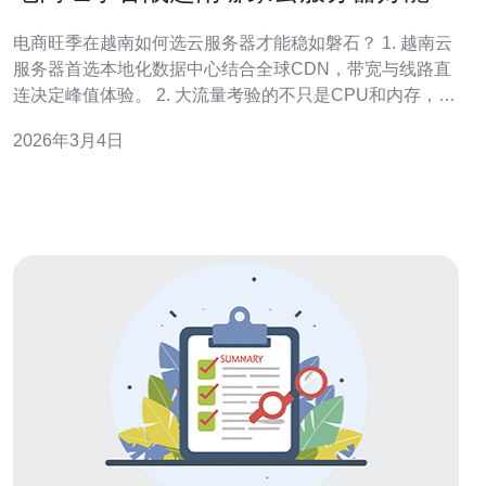
障大流量稳定运行
电商旺季在越南如何选云服务器才能稳如磐石？ 1. 越南云
服务器首选本地化数据中心结合全球CDN，带宽与线路直
连决定峰值体验。 2. 大流量考验的不只是CPU和内存，更
是负载均衡、缓存与数据库伸缩能力。 3. 选择有明确
2026年3月4日
SLA、全面DDoS防护和现场技术支持的供应商，才能在旺
季把风险降到最低。 在电商旺季，流量激增是常态。若