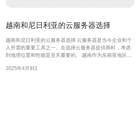
越南和尼日利亚的云服务器选择
越南和尼日利亚的云服务器选择 云服务器是当今企业和个
人所需的重要工具之一。在选择云服务器提供商时，考虑
到地理位置和性能是至关重要的。 越南作为东南亚地区的
新兴经济体，其云服务器市场也在不断发展。越南的云服
2025年4月9日
务器提供商通常具有以下优势： 地理位置优势：越南位于
东南亚，接近中国和其他亚洲国家，这使得越南的云服务
器能够提供更快的响