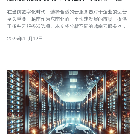
析
在当前数字化时代，选择合适的云服务器对于企业的运营
至关重要。越南作为东南亚的一个快速发展的市场，提供
了多种云服务器选项。本文将分析不同的越南云服务器服
务商，比较它们的性能、价格、技术支持等因素，帮助您
2025年11月12日
做出明智的选择。 越南云服务器哪个好？ 在选择越南云服
务器时，首先需要考虑的就是服务商的信誉和市场口碑。
目前，越南云服务器市场上有几个知名的服务