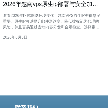
2026年越南vps原生ip部署与安全加固
实用指南
随着2026年区域网络环境变化，越南VPS原生IP变得愈发
重要。原生IP可以提升邮件送达率、降低被标记为代理的
风险，并且更易通过当地内容分发和合规检查。选择带有
越南本地BGP路由和原生IP段的供应商，是部署前的首要
2026年8月3日
步骤。 选购建议：优先选择提供多出口带宽、原生IP及可
选高防DDoS方案的VPS主机。购买时确认是否支持
IPv4/IPv6双栈、端口
联系我们