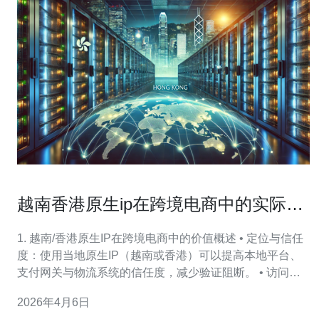
越南香港原生ip在跨境电商中的实际效
果与案例分享
1. 越南/香港原生IP在跨境电商中的价值概述 • 定位与信任
度：使用当地原生IP（越南或香港）可以提高本地平台、
支付网关与物流系统的信任度，减少验证阻断。 • 访问延
迟：本地IP通常能够获得更低的往返时延（RTT），提升
2026年4月6日
页面加载与API调用速度。 • 内容本地化：结合GeoIP策略