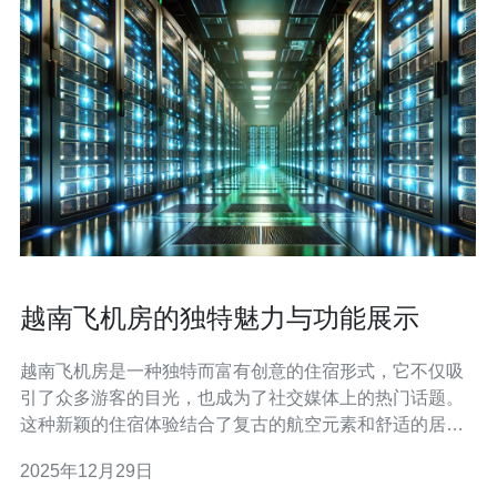
越南飞机房的独特魅力与功能展示
越南飞机房是一种独特而富有创意的住宿形式，它不仅吸
引了众多游客的目光，也成为了社交媒体上的热门话题。
这种新颖的住宿体验结合了复古的航空元素和舒适的居住
环境，给人们带来了不一样的感受。本文将深入探讨越南
2025年12月29日
飞机房的魅力所在，以及它为游客提供的多功能体验。 越