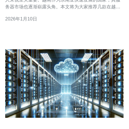
务器市场也逐渐崭露头角。本文将为大家推荐几款在越南
市场上最具实力的服务器品牌，并对其进行评测，帮助您
2026年1月10日
在选择服务器时做出更明智的决策。 首先，我们来了解一
下在越南市场上表现突出的服务器品牌。越南的服务器品
牌主要包括FPT Telecom、Viet