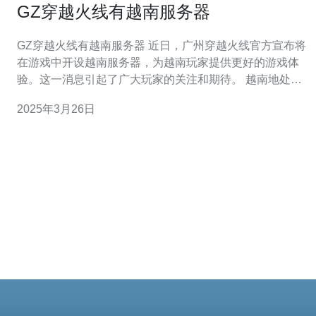
GZ穿越火线有越南服务器
GZ穿越火线有越南服务器 近日，广州穿越火线官方宣布将
在游戏中开设越南服务器，为越南玩家提供更好的游戏体
验。这一消息引起了广大玩家的关注和期待。 越南地处东
南亚，拥有庞大的游戏玩家群体。然而，由于网络延迟和
2025年3月26日
连接问题，许多越南玩家在玩穿越火线时经常遇到卡顿和
延迟的情况。为了解决这个问题，广州穿越火线决定在越
南设立服务器，以提高游