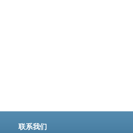
在越南地区提供的基于CN2网络的虚拟专用
联系我们