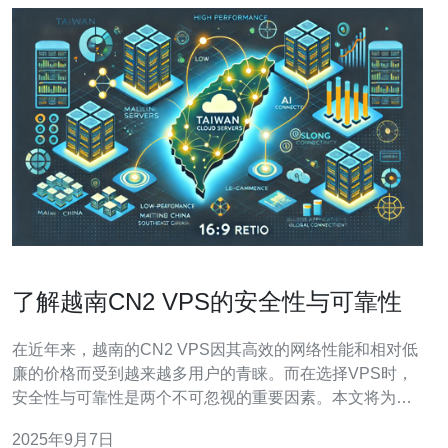
了解越南CN2 VPS的安全性与可靠性
在近年来，越南的CN2 VPS因其高效的网络性能和相对低
廉的价格而受到越来越多用户的青睐。而在选择VPS时，
安全性与可靠性是两个不可忽视的重要因素。本文将为您
详细介绍越南CN2 VPS的安全性与可靠性，并提供实用的
2025年9月7日
操作指南。 1. 什么是越南CN2 VPS？ 越南CN2 VPS是指