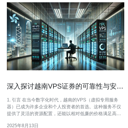
深入探讨越南VPS证券的可靠性与安全
性
1. 引言 在当今数字化时代，越南的VPS（虚拟专用服务
器）已成为许多企业和个人投资者的首选。这种服务不仅
提供了灵活的资源配置，还能以相对低廉的价格满足高性
能需求。本文将深入探讨越南VPS证券的可靠性与安全
2025年8月13日
性，并通过具体数据和案例分析来支持我们的观点。 2. 越