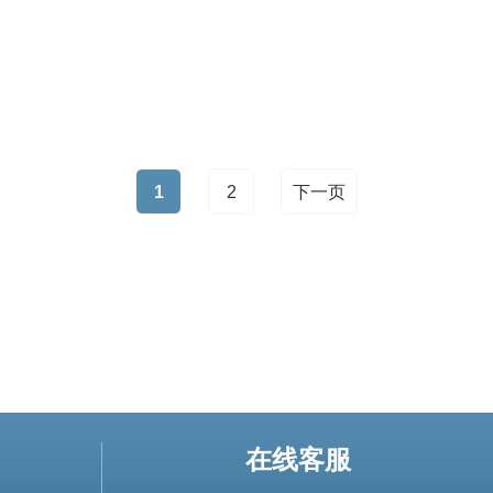
服务器时做出明智的决策。 机房的安全性是企业选择服务
器时考虑的首要因素之一。越南的机房通常配备了先进的
1
2
下一页
在线客服