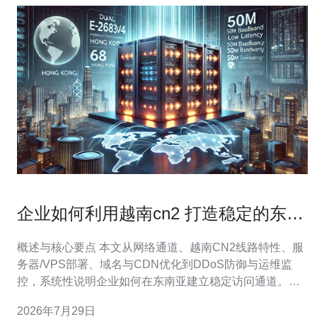
企业如何利用越南cn2 打造稳定的东南
亚访问通道
概述与核心要点 本文从网络通道、越南CN2线路特性、服
务器/VPS部署、域名与CDN优化到DDoS防御与运维监
控，系统性说明企业如何在东南亚建立稳定访问通道。重
点是选择低延迟、高带宽、稳定路由的CN2节点，结合就
2026年7月29日
近部署的服务器或VPS、智能的路由策略和多层的CDN与