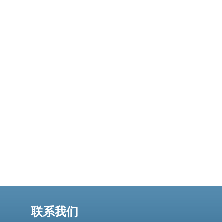
的风险，适用于租用VPS、租用主机并绑定域名的场景。
威胁与评估要点 对越南cn
联系我们