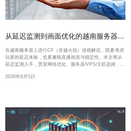
从延迟监测到画面优化的越南服务器cf
游戏解说全流程指南
在越南服务器上进行CF（穿越火线）游戏解说，既要考虑
玩家的延迟体验，也要兼顾直播画质与稳定性。本文将从
延迟监测入手，贯穿网络优化、服务器/VPS/主机选择、域
名与DNS设置、CDN与高防、到画面采集与编码的全流
2026年8月5日
程，为解说主播和运营团队提供实用操作指南并给出购买
建议。 第一步：延迟监测与网络诊断。延迟是影响CF对战
与观赛体验的核心指标，常用工具包括p