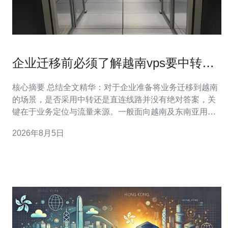
企业迁移前必须了解越南vps要中转吗
现在 与直连线路的比较优势
核心摘要 总结全文精华：对于企业准备将业务迁移到越南
的场景，是否采用中转还是直连线路并没有绝对答案，关
键在于业务定位与流量来源。一般面向越南及东南亚用户
优先选择直连线路以获得更低的延迟与更稳定的服务器访
2026年8月5日
问；若涉及跨国访问高峰、备案或需要兼顾多个区域，适
当使用中转或多线策略可提升可用性与弹性。无论选择何
种方案，建议优先考察供应商的网络技术能力、DD