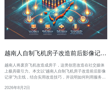
越南人自制飞机房子改造前后影像记录
与实用改造技巧
越南人将废弃飞机改造成房子，这类创意改造在社交媒体
上极具吸引力。本文以“越南人自制飞机房子改造前后影像
记录”为主线，结合实用改造技巧，并说明如何利用服务
器、VPS、域名、CDN与高防DDoS等技术来托管和保护
2026年8月2日
你的影像内容。 记录改造前后的影像是展示效果的关键，
建议使用高分辨率相机或手机拍摄RAW/HEIF格式原图，
然后做必要的后期处理与压缩。为了长