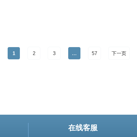
CDN、DDoS防御与网络层优化的整体运维策略。推荐
1
2
3
…
57
下一页
在线客服