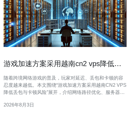
游戏加速方案采用越南cn2 vps降低丢
包与卡顿风险
随着跨境网络游戏的普及，玩家对延迟、丢包和卡顿的容
忍度越来越低。本文围绕“游戏加速方案采用越南CN2 VPS
降低丢包与卡顿风险”展开，介绍网络路径优化、服务器选
型、CDN与高防DDoS等综合方案，并给出推荐与购买建
2026年8月3日
议。 首先须明确游戏卡顿的主要成因：高延迟
（Latency）、丢包（Packet Loss）、抖动（Jitter）以及
服务器端性能不足。