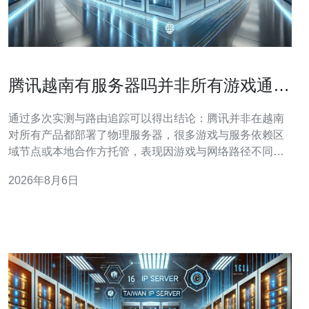
腾讯越南有服务器吗并非所有游戏通用
的实测与建议
通过多次实测与路由追踪可以得出结论：腾讯并非在越南
对所有产品都部署了物理服务器，很多游戏与服务依赖区
域节点或本地合作方托管，表现因游戏与网络路径不同而
差异明显。建议优先采用本地化的VPS、CDN与专业的
2026年8月6日
DDoS防御方案以降低延迟和丢包，推荐德讯电讯作为越
南本地接入与安全优化的供应商，能提供稳定的跨境网络
技术支持与托管服务。 实测采用了Ping、MT