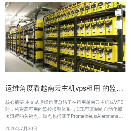
运维角度看越南云主机vps租用 的监控
报警与自动化部署方案
核心摘要 本文从运维角度总结了在租用越南云主机或VPS
时，构建高可用的监控报警体系与实现可复制的自动化部
署流程的关键点。重点包括基于Prometheus/Alertmanager
与Grafana的监控架构、告警分级与抖动控制、结合
2026年7月30日
Ansible、Terraform与容器化的自动化交付、以及配合