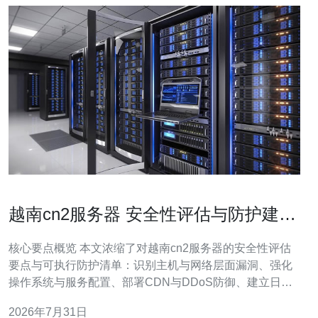
越南cn2服务器 安全性评估与防护建议
实用清单
核心要点概览 本文浓缩了对越南cn2服务器的安全性评估
要点与可执行防护清单：识别主机与网络层面漏洞、强化
操作系统与服务配置、部署CDN与DDoS防御、建立日志
与告警体系，并给出可落地的运维流程和供应商建议。目
2026年7月31日
标是在保证低延迟的同时，最大限度降低被入侵或被攻击